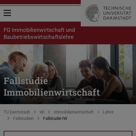
Menü öffnen
FG Immobilienwirtschaft und
Baubetriebswirtschaftslehre
Fallstudie
Immobilienwirtschaft
Sie befinden sich hier:
TU Darmstadt
WI
Immobilienwirtschaft
Lehre
Fallstudien
Fallstudie IW