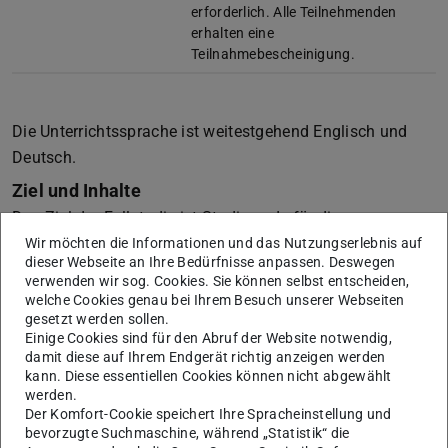
erforderlich. Alle Teilnehmenden
erhalten eine
Teilnahmebescheinigung.
Die Unterrichtssprache ist weitestgehend Englisch und
Deutsch.
Ziel und Inhalte
Das Ziel der Fallstudie ist Studierende für die
immobilienwirtschaftlichen sowie finanzwirtschaftlichen
Wir möchten die Informationen und das Nutzungserlebnis auf
dieser Webseite an Ihre Bedürfnisse anpassen. Deswegen
Perspektiven zu sensibiliseren und ihnen eine
verwenden wir sog. Cookies. Sie können selbst entscheiden,
Anwendungsperspektive zu vermittelt. Hierbei sollen
welche Cookies genau bei Ihrem Besuch unserer Webseiten
gesetzt werden sollen.
sowohl die Rolle von Rendite, Risiko und Fremdkapital
Einige Cookies sind für den Abruf der Website notwendig,
bewusst werden, als auch deren unterschiedliche
damit diese auf Ihrem Endgerät richtig anzeigen werden
Bedeutung je nach Anlagestategie. Dies erfordert einen
kann. Diese essentiellen Cookies können nicht abgewählt
werden.
zweiten Fokus auf die Erläuterung
Der Komfort-Cookie speichert Ihre Spracheinstellung und
immobilienwirtschaftlicher Investitionsstrategien und
bevorzugte Suchmaschine, während „Statistik“ die