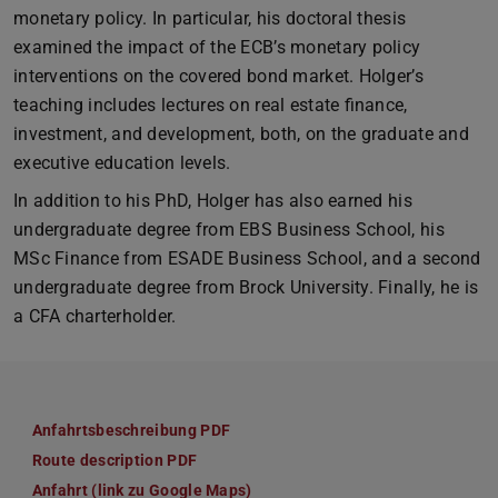
monetary policy. In particular, his doctoral thesis
examined the impact of the ECB’s monetary policy
interventions on the covered bond market. Holger’s
teaching includes lectures on real estate finance,
investment, and development, both, on the graduate and
executive education levels.
In addition to his PhD, Holger has also earned his
undergraduate degree from EBS Business School, his
MSc Finance from ESADE Business School, and a second
undergraduate degree from Brock University. Finally, he is
a CFA charterholder.
Anfahrtsbeschreibung PDF
(PDF-Datei)
(wird in neuem Tab geöffnet)
Route description PDF
(PDF-Datei)
(wird in neuem Tab geöffnet)
Anfahrt (link zu Google Maps)