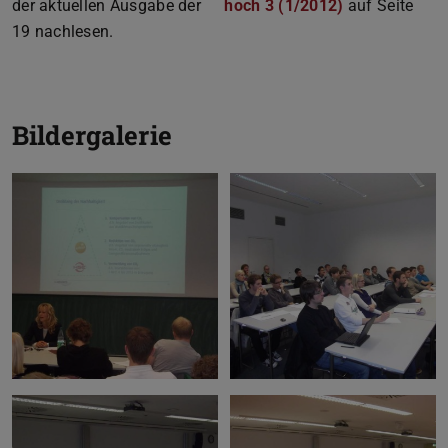
der aktuellen Ausgabe der
hoch 3 (1/2012)
(PDF-Datei)
(wird in neue
auf Seite
19 nachlesen.
Bildergalerie