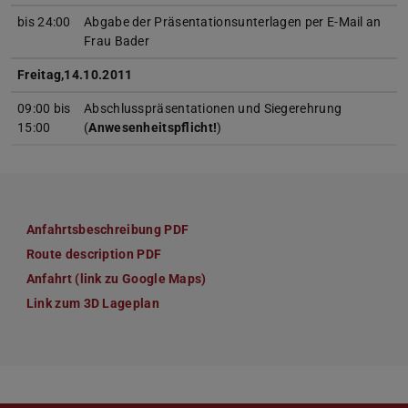
bis 24:00
Abgabe der Präsentationsunterlagen per E-Mail an
Frau Bader
Freitag,14.10.2011
09:00 bis
Abschlusspräsentationen und Siegerehrung
15:00
(
Anwesenheitspflicht!
)
Anfahrtsbeschreibung PDF
(PDF-Datei)
(wird in neuem Tab geöffnet)
Route description PDF
(PDF-Datei)
(wird in neuem Tab geöffnet)
Anfahrt (link zu Google Maps)
Link zum 3D Lageplan