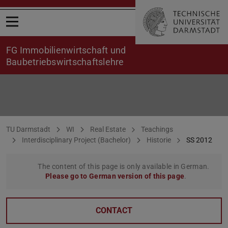
Open menu
FG Immobilienwirtschaft und
Baubetriebswirtschaftslehre
PiB SS2012
You are here:
TU Darmstadt
WI
Real Estate
Teachings
Interdisciplinary Project (Bachelor)
Historie
SS 2012
The content of this page is only available in German.
Please go to German version of this page
.
CONTACT