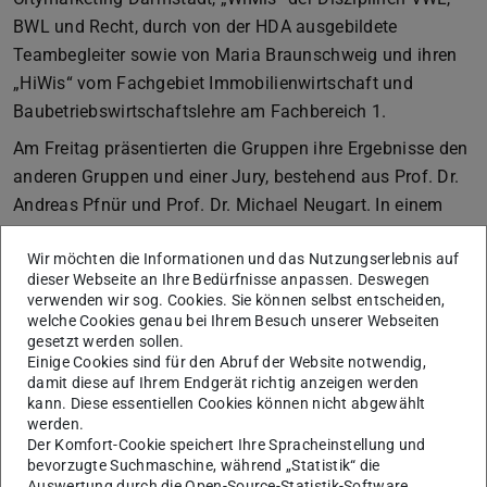
BWL und Recht, durch von der HDA ausgebildete
Teambegleiter sowie von Maria Braunschweig und ihren
„HiWis“ vom Fachgebiet Immobilienwirtschaft und
Baubetriebswirtschaftslehre am Fachbereich 1.
Am Freitag präsentierten die Gruppen ihre Ergebnisse den
anderen Gruppen und einer Jury, bestehend aus Prof. Dr.
Andreas Pfnür und Prof. Dr. Michael Neugart. In einem
abschließenden Voting durch die Jury und das Publikum
Wir möchten die Informationen und das Nutzungserlebnis auf
wurde ein Konzept zur Aufwertung der Schulstraße als
dieser Webseite an Ihre Bedürfnisse anpassen. Deswegen
überzeugendste Idee prämiert. Insgesamt war diese
verwenden wir sog. Cookies. Sie können selbst entscheiden,
Straße ein Bereich, welcher nach Meinung vieler
welche Cookies genau bei Ihrem Besuch unserer Webseiten
gesetzt werden sollen.
Studenten aufgewertet werden sollte und so entwickelten
Einige Cookies sind für den Abruf der Website notwendig,
fünf Teams ein entsprechendes Konzept. Weitere BID
damit diese auf Ihrem Endgerät richtig anzeigen werden
wurden von Teams um den Mathildenplatz, in der
kann. Diese essentiellen Cookies können nicht abgewählt
werden.
Adelungenstraße, der Alexanderstraße, um den Kantplatz,
Der Komfort-Cookie speichert Ihre Spracheinstellung und
den Freibergerplatz, den Stadtkirchplatz, in der
bevorzugte Suchmaschine, während „Statistik“ die
Auswertung durch die Open-Source-Statistik-Software