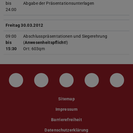
bis
Abgabe der Präsentationsunterlagen
24:00
Freitag 30.03.2012
09:00
Abschlusspräsentationen und Siegerehrung
bis
(
Anwesenheitspflicht!
)
15:30
Ort: 603qm
LinkedIn-Seite der TU Darmstadt
Instagram-Kanal der TU Darmstad
Bluesky-Kanal der TU D
Facebook-Seite
YouTu
Sitemap
Impressum
Barrierefreiheit
Datenschutzerklärung