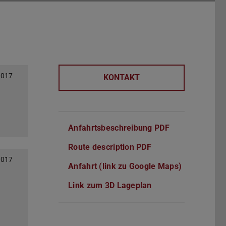
2017
KONTAKT
Anfahrtsbeschreibung PDF
(PDF-Datei)
(wird in neuem
Route description PDF
(PDF-Datei)
(wird in neuem Tab
2017
Anfahrt (link zu Google Maps)
Link zum 3D Lageplan