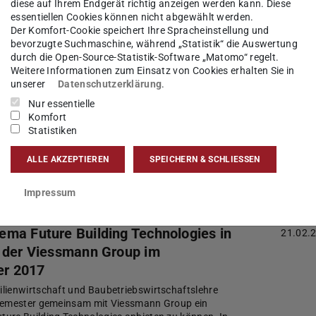
diese auf Ihrem Endgerät richtig anzeigen werden kann. Diese
y
essentiellen Cookies können nicht abgewählt werden.
Der Komfort-Cookie speichert Ihre Spracheinstellung und
städter Energiekonferenz am 02.03.2017 erhielt
bevorzugte Suchmaschine, während „Statistik“ die Auswertung
n Sonderpreis des House of Energy für seine
durch die Open-Source-Statistik-Software „Matomo“ regelt.
rivate Partnerships in Microgrid Development“, bet…
Weitere Informationen zum Einsatz von Cookies erhalten Sie in
unserer
Datenschutzerklärung
.
Nur essentielle
Forschungspreis 2017
27.02.
Komfort
Statistiken
ach den besten Arbeiten Ihrer Studierenden für den
ngspreis 2017. Abgabefrist ist am 1. Juni 2017!
ALLE AKZEPTIEREN
SPEICHERN & SCHLIESSEN
reis durch die gif Gesellschaft für Immobilienwirtsc…
Impressum
ma Future Building Technologies in
21.02.
 der Viessmann Group im
r 2017
lienwirtschaft und Baubetriebswirtschaftslehre
semester gemeinsam mit Viessmann Group ein