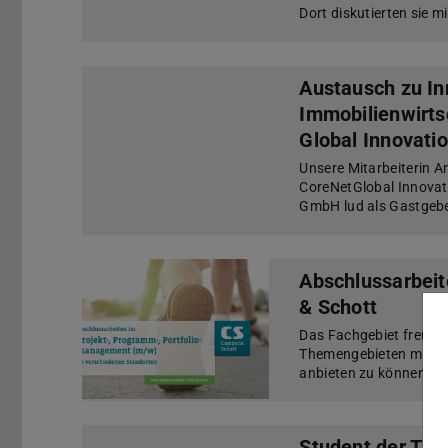
Dort diskutierten sie 
Austausch zu In
Immobilienwirt
Global Innovati
Unsere Mitarbeiterin A
CoreNetGlobal Innovat
GmbH lud als Gastgebe
Abschlussarbei
& Schott
Das Fachgebiet freut s
Themengebieten mit d
anbieten zu können. Nä
Student der TU 