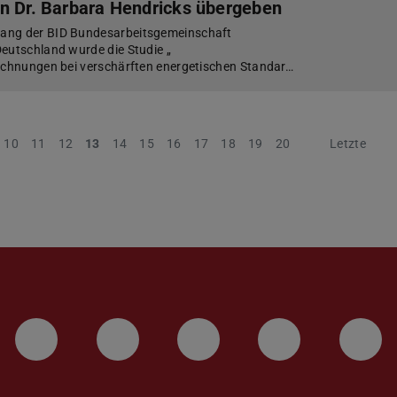
n Dr. Barbara Hendricks übergeben
ang der BID Bundesarbeitsgemeinschaft
eutschland wurde die Studie „
rechnungen bei verschärften energetischen Standar…
10
11
12
13
14
15
16
17
18
19
20
Nächste
Letzte
LinkedIn-Seite der TU Darmstadt
Instagram-Kanal der TU 
Bluesky-Kanal de
Facebook-
You